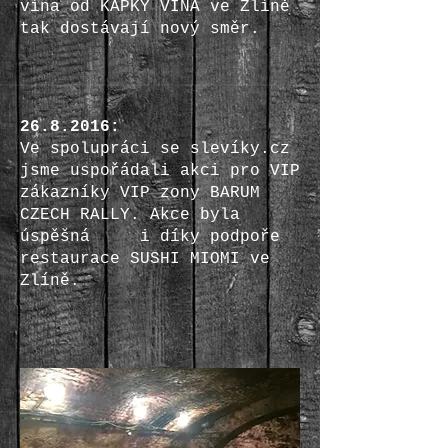
vína od KAPKY VÍNA ve Zlíně
tak dostávají nový směr.
26.8.2016
:
Ve spolupráci se slevíky.cz
jsme uspořádali akci pro VIP
zákazníky VIP zony BARUM
CZECH RALLY. Akce byla
úspěšná i díky podpoře
restaurace SUSHI MIOMI ve
Zlíně.