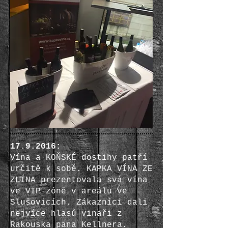
17.9.2016
:
Vína a KOŇSKÉ dostihy patří
určitě k sobě. KAPKA VÍNA ZE
ZLÍNA prezentovala svá vína
ve VIP zóně v areálu ve
Slušovicích. Zákazníci dali
nejvíce hlasů vinaři z
Rakouska pana Kellnera.